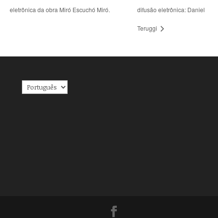
eletrônica da obra Miró Escuchó Miró.
difusão eletrônica: Daniel
Teruggi
Escolha
um
idioma