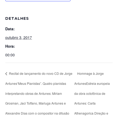
DETALHES
Data:
outubro 3, 2017
Hora:
00:00
Recital de lançamento do novo CD de Jorge
Hommage à Jorge
Antunes“Meus Pianistas”. Quatro pianistas
AntunesEstreia europeia
interpretando obras de Antunes: Miriam
da obra octofônica de
Grosman, Jaci Toffano, Mariuga Antunes e
Antunes: Carta
Alexandre Dias com o compositor na difusão
Athenagorica Direção e