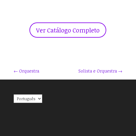
Ver Catálogo Completo
←
Orquestra
Solista e Orquestra
→
Escolha
um
idioma