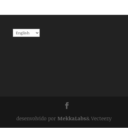
Choose
a
language
desenvolvido por
MekkaLabs
& Vecteezy