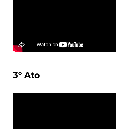
3º Ato