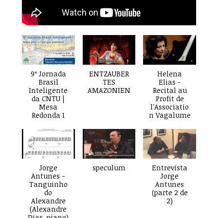
9ª Jornada
ENTZAUBER
Helena
Brasil
TES
Elias -
Inteligente
AMAZONIEN
Recital au
da CNTU |
Profit de
Mesa
l'Associatio
Redonda 1
n Vagalume
Jorge
speculum
Entrevista
Antunes -
Jorge
Tanguinho
Antunes
do
(parte 2 de
Alexandre
2)
(Alexandre
Dias, piano)