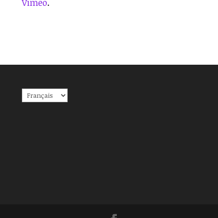
Vimeo
.
Choisir
une
langue