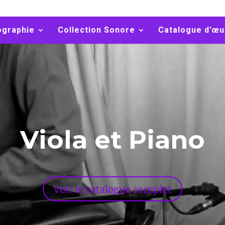
ographie
Collection Sonore
Catalogue d’œu
Viola et Piano
Voir le catalogue complet