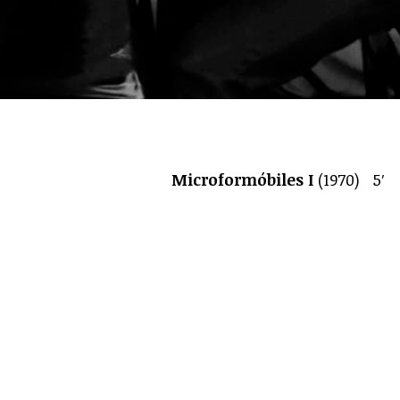
Microformóbiles I
(1970) 5′