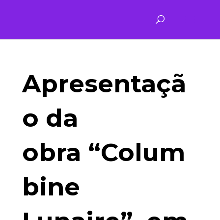
Apresentaçã
o da
obra “Colum
bine