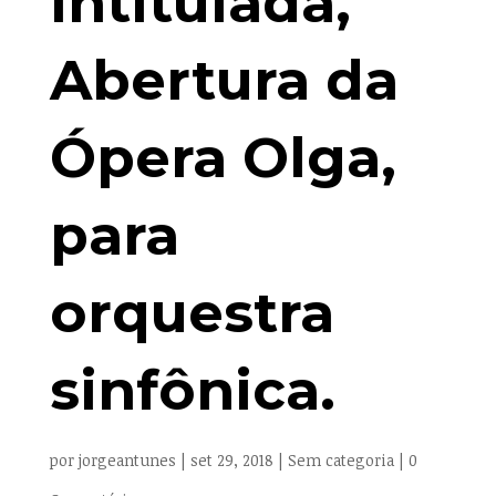
intitulada,
Abertura da
Ópera Olga,
para
orquestra
sinfônica.
por
jorgeantunes
|
set 29, 2018
|
Sem categoria
|
0