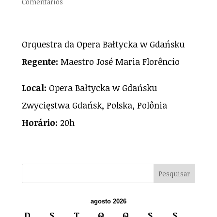
Comentários
Orquestra da Opera Bałtycka w Gdańsku
Regente:
Maestro José Maria Florêncio
Local:
Opera Bałtycka w Gdańsku
Zwycięstwa Gdańsk, Polska, Polônia
Horário:
20h
agosto 2026
D
S
T
Q
Q
S
S