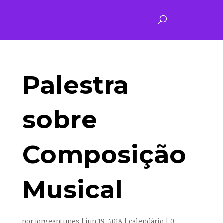
Palestra
sobre
Composição
Musical
por
jorgeantunes
|
jun 19, 2018
|
calendário
|
0