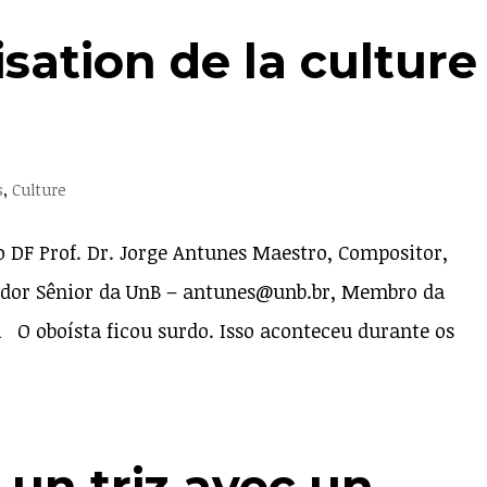
isation de la culture
s
,
Culture
o DF Prof. Dr. Jorge Antunes Maestro, Compositor,
ador Sênior da UnB – antunes@unb.br, Membro da
 O oboísta ficou surdo. Isso aconteceu durante os
 un triz avec un