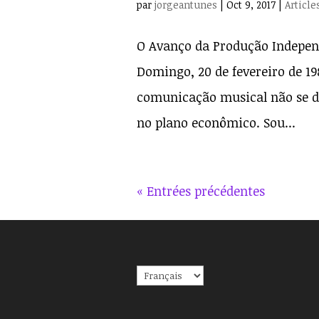
par
jorgeantunes
|
Oct 9, 2017
|
Article
O Avanço da Produção Independ
Domingo, 20 de fevereiro de 1
comunicação musical não se d
no plano econômico. Sou...
« Entrées précédentes
Choisir
une
langue