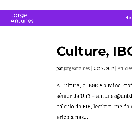
Bi
Culture, IB
par
jorgeantunes
|
Oct 9, 2017
|
Article
A Cultura, o IBGE e o Minc Pro
sênior da UnB – antunes@unb.
cálculo do PIB, lembrei-me do 
Brizola nas...