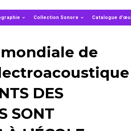
ographie
Collection Sonore
Catalogue d’œu
 mondiale de
lectroacoustique
NTS DES
S SONT